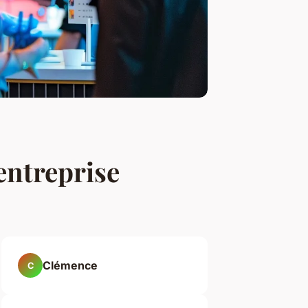
entreprise
Clémence
C