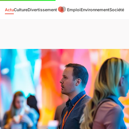
Actu
Culture
Divertissement
Emploi
Environnement
Société