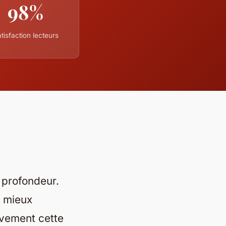
98%
tisfaction lecteurs
t profondeur.
à mieux
vement cette