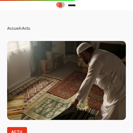
Accueil
›
Actu
ACTU