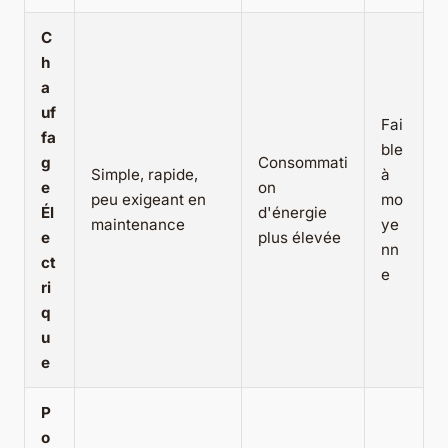
C
h
a
uf
Fai
fa
ble
g
Consommati
Simple, rapide,
à
e
on
peu exigeant en
mo
Él
d'énergie
maintenance
ye
e
plus élevée
nn
ct
e
ri
q
u
e
P
o