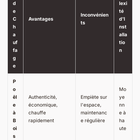
d
lexi
e
té
Inconvénien
C
Avantages
d'I
ts
h
nst
a
alla
uf
tio
fa
n
g
e
P
o
Mo
êl
Authenticité,
Empiète sur
ye
e
économique,
l'espace,
nn
à
chauffe
maintenanc
e à
B
rapidement
e régulière
ha
oi
ute
s