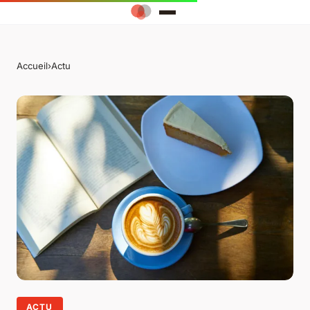
Accueil
›
Actu
ACTU