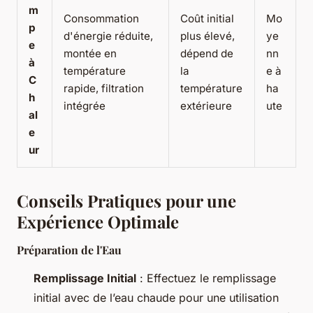
m
Consommation
Coût initial
Mo
p
d'énergie réduite,
plus élevé,
ye
e
montée en
dépend de
nn
à
température
la
e à
C
rapide, filtration
température
ha
h
intégrée
extérieure
ute
al
e
ur
Conseils Pratiques pour une
Expérience Optimale
Préparation de l'Eau
Remplissage Initial
: Effectuez le remplissage
initial avec de l’eau chaude pour une utilisation