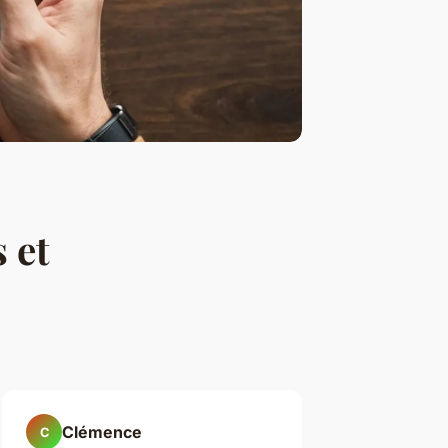
 et
Clémence
C