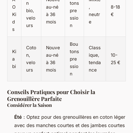
n
tons
O
au-né
,
8-18
bio,
pre
Ki
à 36
neutr
€
velo
ssio
d
mois
e
urs
n
s
Bou
Coto
Nouve
Class
Ki
tons
n,
au-né
ique,
10-
a
pre
velo
à 36
tenda
25 €
bi
ssio
urs
mois
nce
n
Conseils Pratiques pour Choisir la
Grenouillère Parfaite
Considérer la Saison
Été
: Optez pour des grenouillères en coton léger
avec des manches courtes et des jambes courtes