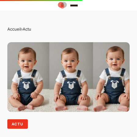
Accueil
›
Actu
ACTU