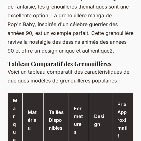
de fantaisie, les grenouillères thématiques sont une
excellente option. La grenouillère manga de
Pop'n'Baby, inspirée d'un célèbre guerrier des
années 90, est un exemple parfait. Cette grenouillère
ravive la nostalgie des dessins animés des années
90 et offre un design unique et authentique2.
Tableau Comparatif des Grenouillères
Voici un tableau comparatif des caractéristiques de
quelques modèles de grenouillères populaires :
M
Prix
a
Fer
Mat
Tailles
App
r
met
Desi
éria
Dispo
roxi
q
ure
gn
u
nibles
mati
u
s
f
e