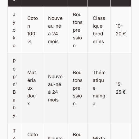
J
Bou
Coto
Nouve
Class
y
tons
n
au-né
ique,
10-
o
pre
100
à 24
brod
20 €
k
ssio
%
mois
eries
o
n
P
o
Mat
Bou
Thém
p'
Nouve
éria
tons
atiqu
n'
au-né
15-
ux
pre
e
B
à 24
25 €
dou
ssio
mang
a
mois
x
n
a
b
y
T
Coto
Bou
A
Nouve
Mixte