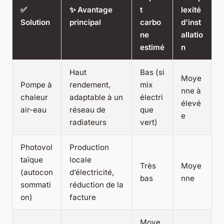
✅
✨ Avantage
t
lexité
Solution
principal
carbo
d'inst
ne
allatio
estimé
n
Haut
Bas (si
Moye
Pompe à
rendement,
mix
nne à
chaleur
adaptable à un
électri
élevé
air-eau
réseau de
que
e
radiateurs
vert)
Photovol
Production
taïque
locale
Très
Moye
(autocon
d’électricité,
bas
nne
sommati
réduction de la
on)
facture
Moye