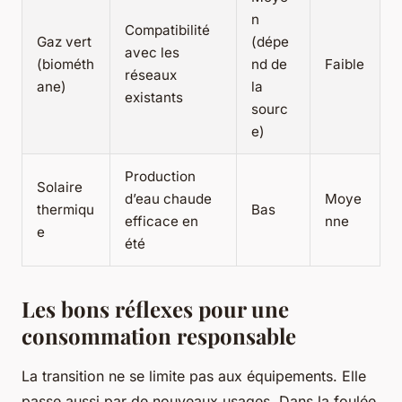
n
Compatibilité
Gaz vert
(dépe
avec les
(biométh
nd de
Faible
réseaux
ane)
la
existants
sourc
e)
Production
Solaire
d’eau chaude
Moye
thermiqu
Bas
efficace en
nne
e
été
Les bons réflexes pour une
consommation responsable
La transition ne se limite pas aux équipements. Elle
passe aussi par de nouveaux usages. Dans la foulée,