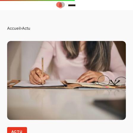
Accueil
›
Actu
ACTU